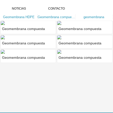
NOTICIAS
CONTACTO
Geomembrana HDPE
Geomembrana compuesta
geomembrana
Geomembrana compuesta
Geomembrana compuesta
Geomembrana compuesta
Geomembrana compuesta
Geomembrana compuesta
Geomembrana compuesta