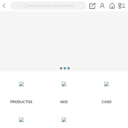
Please enter the search content
PRODUCTOS
NOS
CASO