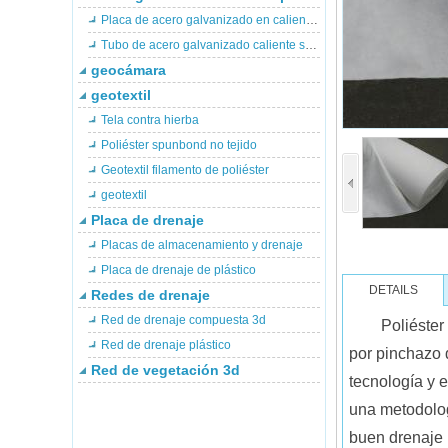
Placa de acero galvanizado en caliente circular piscicultura estanque
Tubo de acero galvanizado caliente soporte para piscinas de peces
geocámara
geotextil
Tela contra hierba
Poliéster spunbond no tejido
Geotextil filamento de poliéster
geotextil
Placa de drenaje
Placas de almacenamiento y drenaje
Placa de drenaje de plástico
DETAILS
Redes de drenaje
Red de drenaje compuesta 3d
Poliéster
Red de drenaje plástico
por pinchazo 
Red de vegetación 3d
tecnología y e
una metodolog
buen drenaje 