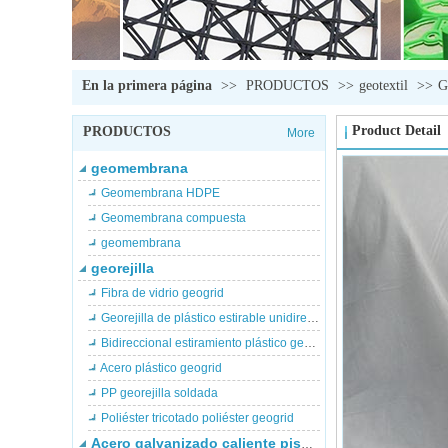
En la primera página
>>
PRODUCTOS
>>
geotextil
>>
G
Product Detail
PRODUCTOS
More
geomembrana
Geomembrana HDPE
Geomembrana compuesta
geomembrana
georejilla
Fibra de vidrio geogrid
Georejilla de plástico estirable unidireccional
Bidireccional estiramiento plástico geogrid
Acero plástico geogrid
PP georejilla soldada
Poliéster tricotado poliéster geogrid
Acero galvanizado caliente piscina de peces