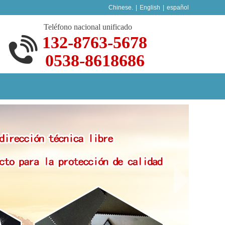
Chinese.
|
English
|
español
Teléfono nacional unificado
132-8763-5678
0538-8618686