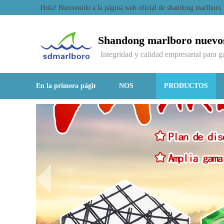
Hola! Bienvenido a la página web oficial de shandong marlboro
Shandong marlboro nuevos 
Integridad y calidad empresarial para 
En la primera página
NOS
PRODUCTOS