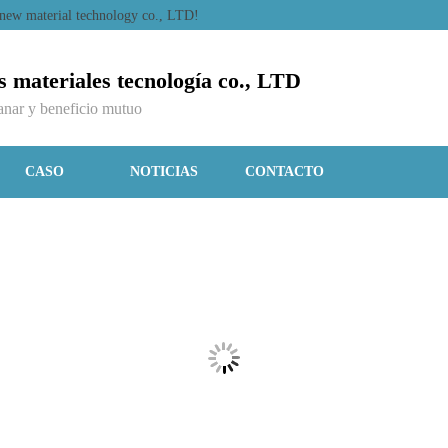
 new material technology co., LTD!
materiales tecnología co., LTD
ganar y beneficio mutuo
CASO
NOTICIAS
CONTACTO