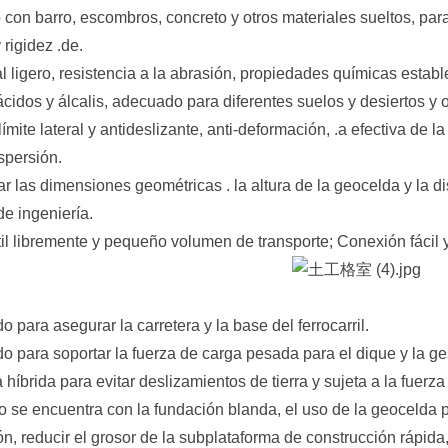
 con barro, escombros, concreto y otros materiales sueltos, para
y rigidez .de.
al ligero, resistencia a la abrasión, propiedades químicas establ
ácidos y álcalis, adecuado para diferentes suelos y desiertos y 
límite lateral y antideslizante, anti-deformación, .a efectiva de 
spersión.
r las dimensiones geométricas . la altura de la geocelda y la d
e ingeniería.
til libremente y pequeño volumen de transporte; Conexión fácil 
do para asegurar la carretera y la base del ferrocarril.
ado para soportar la fuerza de carga pesada para el dique y la g
a híbrida para evitar deslizamientos de tierra y sujeta a la fuerza
 se encuentra con la fundación blanda, el uso de la geocelda p
n, reducir el grosor de la subplataforma de construcción rápida