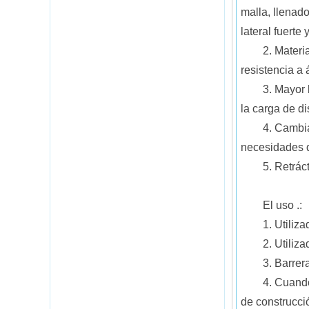
malla, llenado
lateral fuerte 
2. Materi
resistencia a 
3. Mayor 
la carga de di
4. Cambia
necesidades d
5. Retrác
El uso .:
1. Utiliza
2. Utiliz
3. Barrer
4. Cuando
de construcció