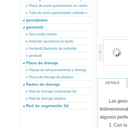
Placa de acero galvanizado en caliente circular piscicultura estanque
Tubo de acero galvanizado caliente soporte para piscinas de peces
geocámara
geotextil
Tela contra hierba
Poliéster spunbond no tejido
Geotextil filamento de poliéster
geotextil
Placa de drenaje
Placas de almacenamiento y drenaje
Placa de drenaje de plástico
DETAILS
Redes de drenaje
Red de drenaje compuesta 3d
Red de drenaje plástico
Las geoce
Red de vegetación 3d
tridimensiona
algunos perfo
1. Con la