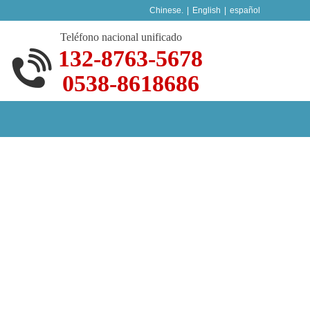
Chinese.
|
English
|
español
Teléfono nacional unificado
132-8763-5678
0538-8618686