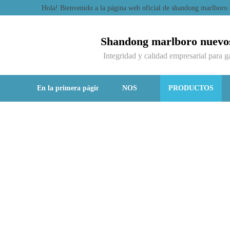
Hola! Bienvenido a la página web oficial de shandong marlboro
Shandong marlboro nuevos 
Integridad y calidad empresarial para 
En la primera página
NOS
PRODUCTOS