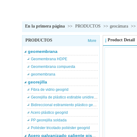
En la primera página
>>
PRODUCTOS
>>
geocámara
>>
Product Detail
PRODUCTOS
More
geomembrana
Geomembrana HDPE
Geomembrana compuesta
geomembrana
georejilla
Fibra de vidrio geogrid
Georejilla de plástico estirable unidireccional
Bidireccional estiramiento plástico geogrid
Acero plástico geogrid
PP georejilla soldada
Poliéster tricotado poliéster geogrid
Acero galvanizado caliente piscina de peces