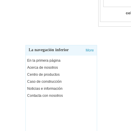
ce
La navegación inferior
More
CO
En la primera página
Perso
Acerca de nosotros
Teléf
Centro de productos
Caso de construcción
Teléf
Noticias e información
Corre
Contacta con nosotros
Direc
distr
Direc
taish